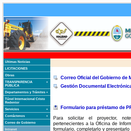
Ultimas Noticias
LICITACIONES
Obras
Correo Oficial del Gobierno de
TRANSPARENCIA
+
Gestión Documental Electrónic
PÚBLICA
Departamentos y Trámites
+
Túnel Internacional Cristo
Redentor
Formulario para préstamo de
Servicios
+
Contáctenos
+
Para solicitar el proyector, not
Correo de Gobierno
pertenecientes a la Oficina de Infor
formulario, completarlo y presentarl
Intranet